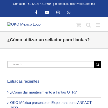
Skip
Contacto: +52 (222) 4218685
|
okomexico@lantymex.com.mx
to
Facebook
YouTube
Instagram
WhatsApp
content
¿Cómo utilizar un sellador para llantas?
Search
for:
Entradas recientes
¿Cómo dar mantenimiento a llantas OTR?
OKO México presente en Expo transporte ANPACT
2022