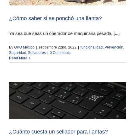
¿Cómo saber si se ponchó una llanta?
Ya sea que seas un operador de maquinaria pesada, [...]
By
OKO México
|
septiembre 22nd, 2022
|
funcionalidad
,
Prevención
,
Seguridad
,
Selladores
|
0 Comments
Read More
¿Cuánto cuesta un sellador para llantas?