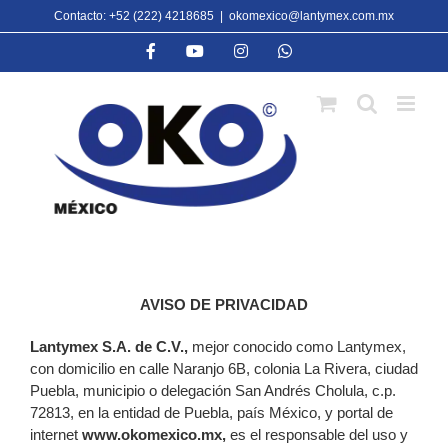
Skip
Contacto: +52 (222) 4218685
|
okomexico@lantymex.com.mx
to
Facebook
YouTube
Instagram
WhatsApp
content
AVISO DE PRIVACIDAD
Lantymex S.A. de C.V.,
mejor conocido como Lantymex,
con domicilio en calle Naranjo 6B, colonia La Rivera, ciudad
Puebla, municipio o delegación San Andrés Cholula, c.p.
72813, en la entidad de Puebla, país México, y portal de
internet
www.okomexico.mx,
es el responsable del uso y