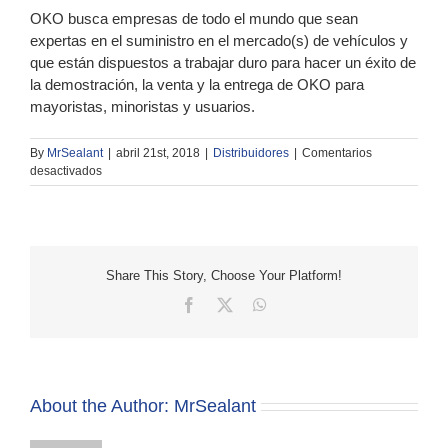
OKO busca empresas de todo el mundo que sean
expertas en el suministro en el mercado(s) de vehículos y
que están dispuestos a trabajar duro para hacer un éxito de
la demostración, la venta y la entrega de OKO para
mayoristas, minoristas y usuarios.
By
MrSealant
|
abril 21st, 2018
|
Distribuidores
|
Comentarios
en
desactivados
¿Quién
podría
convertirse
en
distribuidor
Share This Story, Choose Your Platform!
de
OKO?
Facebook
X
WhatsApp
About the Author:
MrSealant