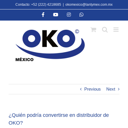
Skip
Contacto: +52 (222) 4218685
|
okomexico@lantymex.com.mx
to
Facebook
YouTube
Instagram
WhatsApp
content
Previous
Next
¿Quién podría convertirse en distribuidor de
OKO?